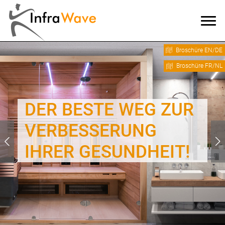
Broschüre EN/DE
Broschüre FR/NL
TE WEG ZUR
DER BES
SERUNG
VERBES
ESUNDHEIT!
IHRER G