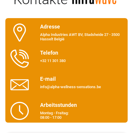
Adresse
Alpha Industries AWT BV, Stadsheide 27 - 3500
Hasselt België
Telefon
+32 11 301 380
E-mail
info@alpha-wellness-sensations.be
Arbeitsstunden
Montag - Freitag:
08:00 - 17:00