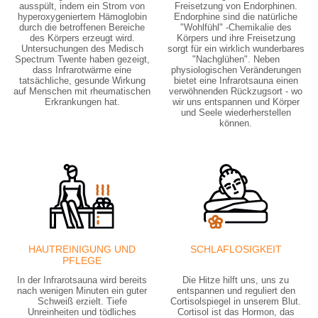
ausspült, indem ein Strom von
Freisetzung von Endorphinen.
hyperoxygeniertem Hämoglobin
Endorphine sind die natürliche
durch die betroffenen Bereiche
"Wohlfühl" -Chemikalie des
des Körpers erzeugt wird.
Körpers und ihre Freisetzung
Untersuchungen des Medisch
sorgt für ein wirklich wunderbares
Spectrum Twente haben gezeigt,
"Nachglühen". Neben
dass Infrarotwärme eine
physiologischen Veränderungen
tatsächliche, gesunde Wirkung
bietet eine Infrarotsauna einen
auf Menschen mit rheumatischen
verwöhnenden Rückzugsort - wo
Erkrankungen hat.
wir uns entspannen und Körper
und Seele wiederherstellen
können.
HAUTREINIGUNG UND
SCHLAFLOSIGKEIT
PFLEGE
In der Infrarotsauna wird bereits
Die Hitze hilft uns, uns zu
nach wenigen Minuten ein guter
entspannen und reguliert den
Schweiß erzielt. Tiefe
Cortisolspiegel in unserem Blut.
Unreinheiten und tödliches
Cortisol ist das Hormon, das