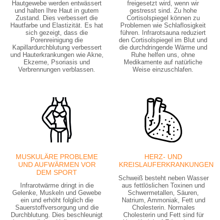
Hautgewebe werden entwässert
freigesetzt wird, wenn wir
und halten Ihre Haut in gutem
gestresst sind. Zu hohe
Zustand. Dies verbessert die
Cortisolspiegel können zu
Hautfarbe und Elastizität. Es hat
Problemen wie Schlaflosigkeit
sich gezeigt, dass die
führen. Infrarotsauna reduziert
Porenreinigung die
den Cortisolspiegel im Blut und
Kapillardurchblutung verbessert
die durchdringende Wärme und
und Hauterkrankungen wie Akne,
Ruhe helfen uns, ohne
Ekzeme, Psoriasis und
Medikamente auf natürliche
Verbrennungen verblassen.
Weise einzuschlafen.
MUSKULÄRE PROBLEME
HERZ- UND
UND AUFWÄRMEN VOR
KREISLAUFERKRANKUNGEN
DEM SPORT
Schweiß besteht neben Wasser
Infrarotwärme dringt in die
aus fettlöslichen Toxinen und
Gelenke, Muskeln und Gewebe
Schwermetallen, Säuren,
ein und erhöht folglich die
Natrium, Ammoniak, Fett und
Sauerstoffversorgung und die
Cholesterin. Normales
Durchblutung. Dies beschleunigt
Cholesterin und Fett sind für