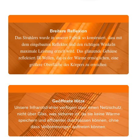
Breitere Reflexion
Das Strahlers wurde in unserer Fabrik so konstruiert, dass mit
dem eingebauten Reflektor und den richtigen Winkeln
maximale Leistung erzielt wird. Das glänzende Gehäuse
reflektiert IR-Wellen, die es der Wärme ermöglichen, eine
größere Oberfläche des Körpers zu erreichen.
Geöffnete Hitze
Unsere Infrarotstrahler verfügen über einen Netzschutz,
nicht über Glas, was sicherer ist, da sie keine Wärme
speichern und effizienter durchlassen können, ohne
dass Verbrennungen auftreten können.