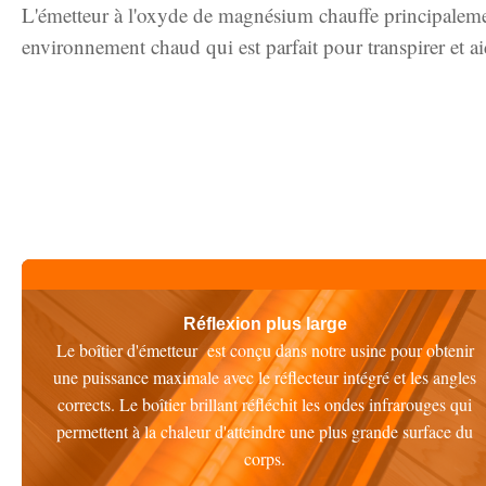
L'émetteur à l'oxyde de magnésium chauffe principalement
environnement chaud qui est parfait pour transpirer et aid
Réflexion plus large
Le boîtier d'émetteur est conçu dans notre usine pour obtenir
une puissance maximale avec le réflecteur intégré et les angles
corrects. Le boîtier brillant réfléchit les ondes infrarouges qui
permettent à la chaleur d'atteindre une plus grande surface du
corps.