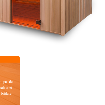
n, pas de
haleur et
e brûlure.