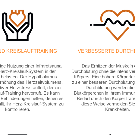
ND KREISLAUFTRAINING
VERBESSERTE DURCH
ige Nutzung einer Infrarotsauna
Das Erhitzen der Muskeln e
erz-Kreislauf-System in der
Durchblutung ohne die intensiv
belasten. Der Hypothalamus
Körpers. Eine höhere Körpertem
Erhöhung des Herzzeitvolumens,
zu einer besseren Durchblutung.
iver Herzstress auftritt, der ein
Durchblutung werden die
uf-Training hervorruft. Es kann
Blutkörperchen in Ihrem Imm
Behinderungen helfen, denen es
Bedarf durch den Körper trans
llt, ihr Herz-Kreislauf-System zu
diese Weise vermeiden Sie
kontrollieren.
Krankheiten.