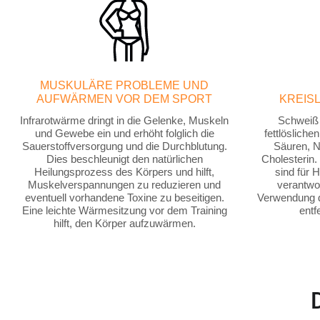
MUSKULÄRE PROBLEME UND
AUFWÄRMEN VOR DEM SPORT
KREIS
Infrarotwärme dringt in die Gelenke, Muskeln
Schweiß 
und Gewebe ein und erhöht folglich die
fettlöslich
Sauerstoffversorgung und die Durchblutung.
Säuren, N
Dies beschleunigt den natürlichen
Cholesterin.
Heilungsprozess des Körpers und hilft,
sind für 
Muskelverspannungen zu reduzieren und
verantwor
eventuell vorhandene Toxine zu beseitigen.
Verwendung de
Eine leichte Wärmesitzung vor dem Training
entf
hilft, den Körper aufzuwärmen.