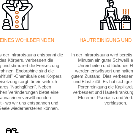
EINES WOHLBEFINDEN
HAUTREINIGUNG UND
der Infrarotsauna entspannt die
In der Infrarotsauna wird berei
es Körpers, verbessert die
Minuten ein guter Schweiß erz
 und stimuliert die Freisetzung
Unreinheiten und tödliches
phinen. Endorphine sind die
werden entwässert und halten 
ohlfühl" -Chemikalie des Körpers
gutem Zustand. Dies verbessert
isetzung sorgt für ein wirklich
und Elastizität. Es hat sich gez
ares "Nachglühen". Neben
Porenreinigung die Kapillard
chen Veränderungen bietet eine
verbessert und Hauterkrankun
tsauna einen verwöhnenden
Ekzeme, Psoriasis und Ver
 - wo wir uns entspannen und
verblassen.
Seele wiederherstellen können.