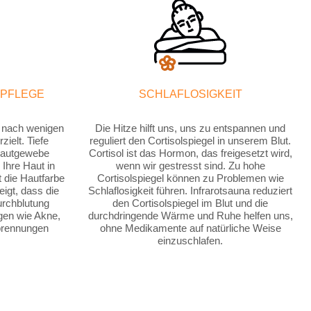
 PFLEGE
SCHLAFLOSIGKEIT
ts nach wenigen
Die Hitze hilft uns, uns zu entspannen und
ielt. Tiefe
reguliert den Cortisolspiegel in unserem Blut.
 Hautgewebe
Cortisol ist das Hormon, das freigesetzt wird,
Ihre Haut in
wenn wir gestresst sind. Zu hohe
 die Hautfarbe
Cortisolspiegel können zu Problemen wie
eigt, dass die
Schlaflosigkeit führen. Infrarotsauna reduziert
urchblutung
den Cortisolspiegel im Blut und die
gen wie Akne,
durchdringende Wärme und Ruhe helfen uns,
brennungen
ohne Medikamente auf natürliche Weise
einzuschlafen.