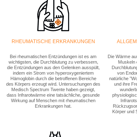
RHEUMATISCHE ERKRANKUNGEN
ALLGEM
Bei rheumatischen Entzündungen ist es am
Die Wärme aus 
wichtigsten, die Durchblutung zu verbessern,
Muskeln d
die Entzündungen aus den Gelenken ausspült,
Durchblutung
indem ein Strom von hyperoxygeniertem
von Endor
Hämoglobin durch die betroffenen Bereiche
natürliche "W
des Körpers erzeugt wird. Untersuchungen des
und ihre Fre
Medisch Spectrum Twente haben gezeigt,
wunderb
dass Infrarotwärme eine tatsächliche, gesunde
physiologis
Wirkung auf Menschen mit rheumatischen
Infraro
Erkrankungen hat.
Rückzugsort
Körper und 