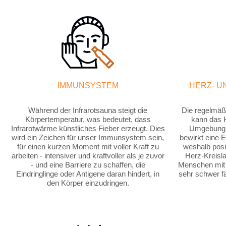
IMMUNSYSTEM
HERZ- U
Während der Infrarotsauna steigt die
Die regelmäß
Körpertemperatur, was bedeutet, dass
kann das H
Infrarotwärme künstliches Fieber erzeugt. Dies
Umgebung 
wird ein Zeichen für unser Immunsystem sein,
bewirkt eine 
für einen kurzen Moment mit voller Kraft zu
weshalb posit
arbeiten - intensiver und kraftvoller als je zuvor
Herz-Kreisla
- und eine Barriere zu schaffen, die
Menschen mit 
Eindringlinge oder Antigene daran hindert, in
sehr schwer fä
den Körper einzudringen.